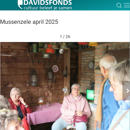
Zoe
Dir
Mussenzele april 2025
1 / 26
Zoek:
Zoeken