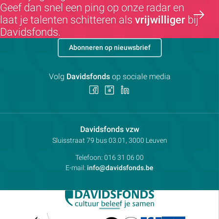
Geef dan snel een ping op onze radar en
laat je talenten schitteren als
vrijwilliger
bij
Davidsfonds.
Abonneren op nieuwsbrief
Volg
Davidsfonds
op sociale media
Volg
Volg
Volg
ons
ons
ons
op
op
op
Facebook
Instagram
LinkedIn
Contactpersoon:
Davidsfonds vzw
Adres:
Sluisstraat 79
bus 03.01, 3000
Leuven
Telefoon:
016 31 06 00
E-mail:
info@davidsfonds.be